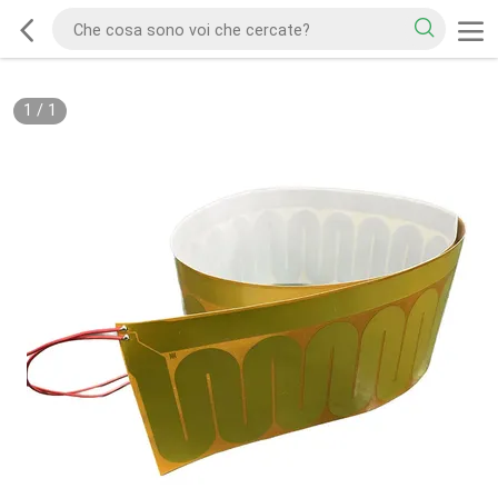
1
/
1