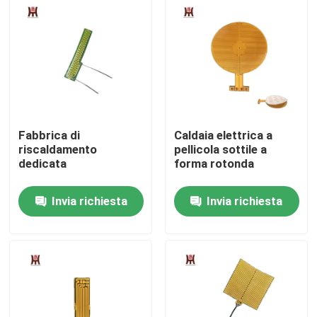
Circa noi
Giro della fabbrica
Controllo di qualità
Fabbrica di
Caldaia elettrica a
riscaldamento
pellicola sottile a
dedicata
forma rotonda
Notizie
Invia richiesta
Invia richiesta
Richieda una citazione
Radiatore flessibile del film
Radiatore del film di pi