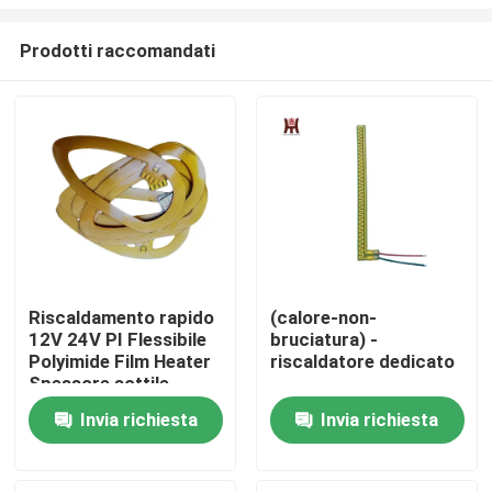
Prodotti raccomandati
Riscaldamento rapido
(calore-non-
12V 24V PI Flessibile
bruciatura) -
Casa
Polyimide Film Heater
riscaldatore dedicato
Spessore sottile
elemento
Prodotti
Invia richiesta
Invia richiesta
Video