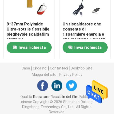
Film del riscaldamento del Polyimide
9*37mm Polyimide
Un riscaldatore che
Ultra-sottile flessibile
consente di
Cuscinetto di riscaldamento flessibile
pieghevole scaldafilm
risparmiare energia e
elettrico
che mantiene i vasetti
a 30 gradi Celsius
Polyimide Heater Element
Invia richiesta
Invia richiesta
Radiatori su ordinazione del Polyimide
Casa
Circa noi
Contattaci
Desktop Site
Mappa del sito
Privacy Policy
Radiatore flessibile su ordinazione
Film del riscaldamento di Graphene
Qualità
Radiatore flessibile del film
Fabbrica
cinese.Copyright © 2026 Shenzhen Datang
Dingsheng Technology Co., Ltd.. All Rights
Film di riscaldamento elettrico
Reserved.