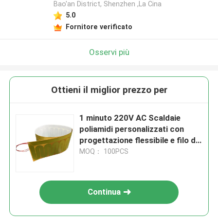
Bao'an District, Shenzhen ,La Cina
5.0
Fornitore verificato
Osservi più
Ottieni il miglior prezzo per
1 minuto 220V AC Scaldaie
poliamidi personalizzati con
progettazione flessibile e filo di
piombo su richiesta
MOQ： 100PCS
Continua