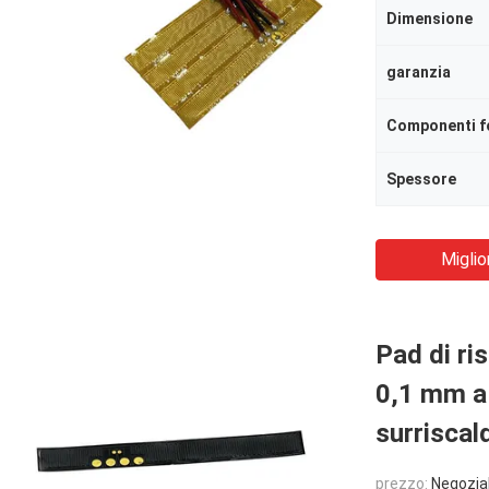
Dimensione
garanzia
Componenti f
Spessore
Miglio
Pad di ri
0,1 mm a
surrisca
prezzo:
Negozia