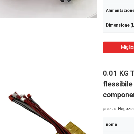
Alimentazion
Dimensione (
Miglio
0.01 KG T
flessibil
componen
prezzo:
Negozia
nome