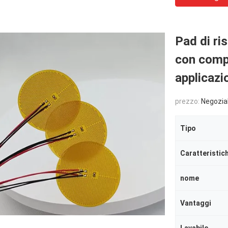
Pad di ri
con compo
applicazi
prezzo:
Negozia
Tipo
Caratteristic
nome
Vantaggi