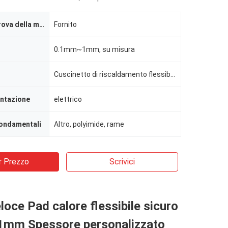
Rapporto di prova della macchina
Fornito
0.1mm~1mm, su misura
Cuscinetto di riscaldamento flessibile
entazione
elettrico
ondamentali
Altro, polyimide, rame
r Prezzo
Scrivici
loce Pad calore flessibile sicuro
1mm Spessore personalizzato