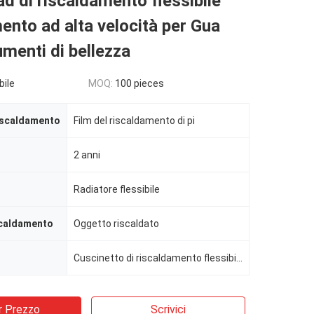
ad di riscaldamento flessibile
ento ad alta velocità per Gua
umenti di bellezza
bile
MOQ:
100 pieces
iscaldamento
Film del riscaldamento di pi
2 anni
Radiatore flessibile
scaldamento
Oggetto riscaldato
Cuscinetto di riscaldamento flessibile
r Prezzo
Scrivici