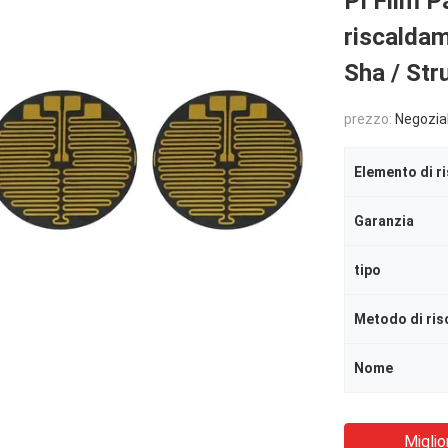
PI Film P
riscaldam
Sha / Str
prezzo:
Negozia
Elemento di r
Garanzia
tipo
Metodo di ri
Nome
Miglio