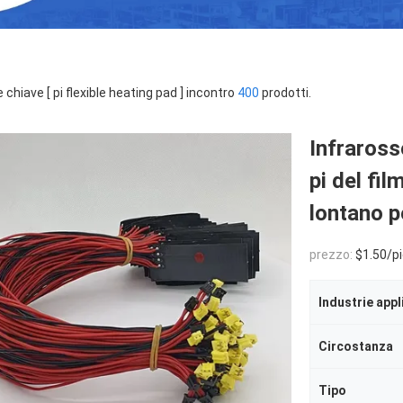
 chiave [ pi flexible heating pad ] incontro
400
prodotti.
Infraross
pi del fil
lontano p
prezzo:
$1.50/piec
Industrie appl
Circostanza
Tipo