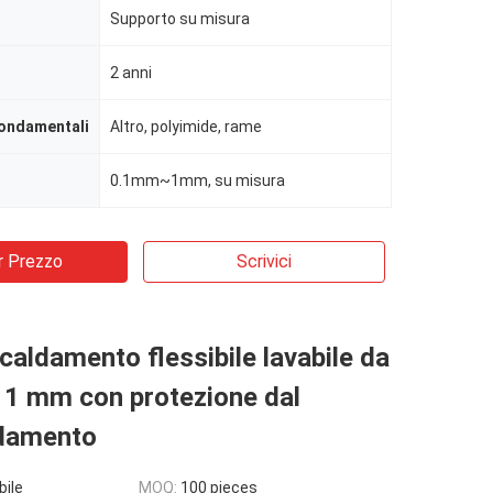
Supporto su misura
2 anni
ondamentali
Altro, polyimide, rame
0.1mm~1mm, su misura
r Prezzo
Scrivici
scaldamento flessibile lavabile da
 1 mm con protezione dal
ldamento
bile
MOQ:
100 pieces