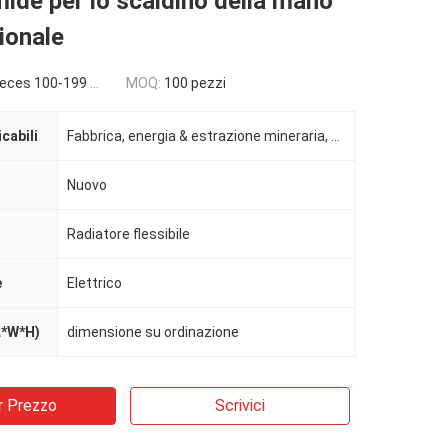
mide per lo scaldino della mano
ionale
es 100-199 pieces
MOQ:
100 pezzi
icabili
Fabbrica, energia & estrazione mineraria, altro, indusrtial
Nuovo
Radiatore flessibile
e
Elettrico
L*W*H)
dimensione su ordinazione
r Prezzo
Scrivici