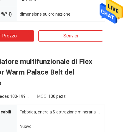
L*W*H)
dimensione su ordinazione
r Prezzo
Scrivici
tore multifunzionale di Flex
r Warm Palace Belt del
e
es 100-199 pieces
MOQ:
100 pezzi
icabili
Fabbrica, energia & estrazione mineraria, altro, indusrtial
Nuovo