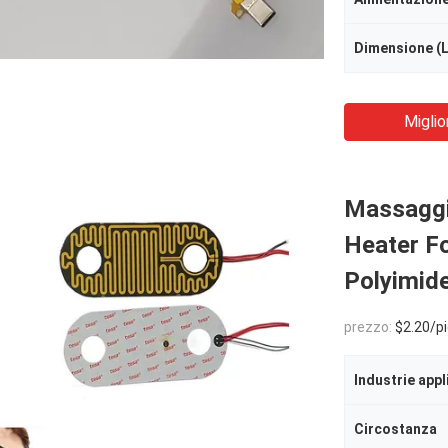
Dimensione (
Miglio
Massaggia
Heater Fo
Polyimid
prezzo:
$2.20/piec
Industrie appl
Circostanza