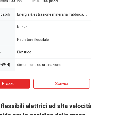
es 100-199 pieces
MOQ:
100 pezzi
icabili
Energia & estrazione mineraria, fabbrica, altra
Nuovo
Radiatore flessibile
e
Elettrico
L*W*H)
dimensione su ordinazione
r Prezzo
Scrivici
flessibili elettrici ad alta velocità