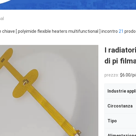
nal
e chiave [ polyimide flexible heaters multifunctional ] incontro
21
prodot
I radiator
di pi fil
prezzo:
$6.00/piec
Industrie appl
Circostanza
Tipo
Alimentazion