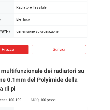
Radiatore flessibile
e
Elettrico
L*W*H)
dimensione su ordinazione
r Prezzo
Scrivici
multifunzionale dei radiatori su
ne 0.1mm del Polyimide della
 di pi
es 100-199 pieces
MOQ:
100 pezzi