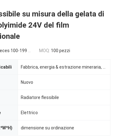
ssibile su misura della gelata di
lyimide 24V del film
ionale
es 100-199 pieces
MOQ:
100 pezzi
icabili
Fabbrica, energia & estrazione mineraria, altro, indusrtial
Nuovo
Radiatore flessibile
e
Elettrico
L*W*H)
dimensione su ordinazione