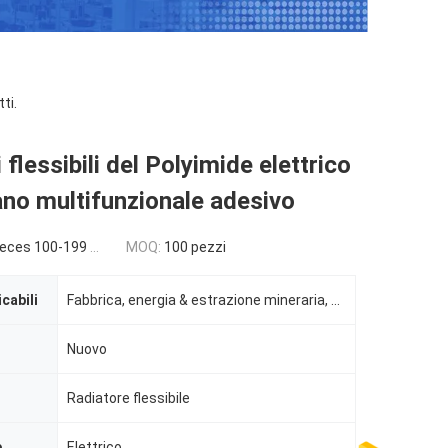
ti.
i flessibili del Polyimide elettrico
mano multifunzionale adesivo
es 100-199 pieces
MOQ:
100 pezzi
icabili
Fabbrica, energia & estrazione mineraria, altro, indusrtial
Nuovo
Radiatore flessibile
e
Elettrico