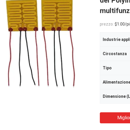
del Polyi
multifunz
prezzo:
$1.00/piec
Industrie appl
Circostanza
Tipo
Alimentazion
Dimensione (
Miglio