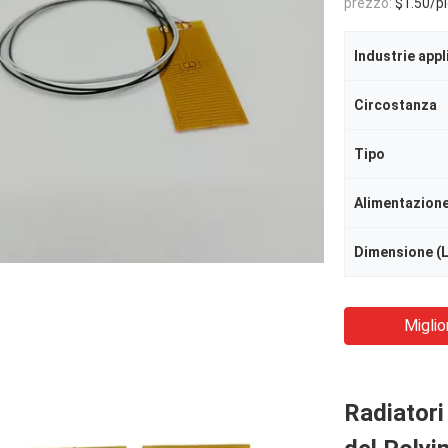
prezzo:
$1.50/piec
Industrie appl
Circostanza
Tipo
Alimentazion
Dimensione (
Miglio
Radiatori 