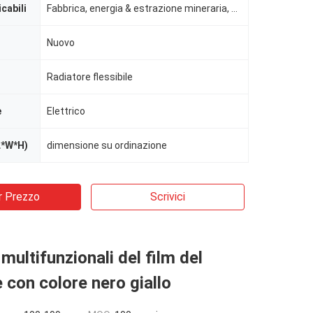
icabili
Fabbrica, energia & estrazione mineraria, altro, indusrtial
Nuovo
Radiatore flessibile
e
Elettrico
L*W*H)
dimensione su ordinazione
r Prezzo
Scrivici
multifunzionali del film del
 con colore nero giallo