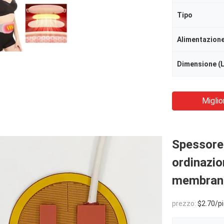
Tipo
Alimentazion
Dimensione (
Miglio
Spessore 
ordinazio
membrana
prezzo:
$2.70/piec