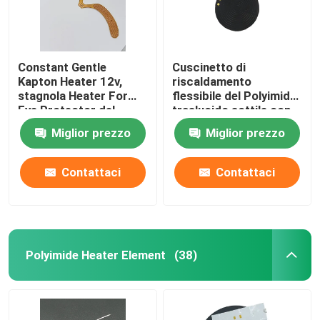
Constant Gentle
Cuscinetto di
Kapton Heater 12v,
riscaldamento
stagnola Heater For
flessibile del Polyimide
Eye Protector del
traslucido sottile con
Polyimide
controllo della
Miglior prezzo
Miglior prezzo
temperatura accurato
Contattaci
Contattaci
Polyimide Heater Element
(38)