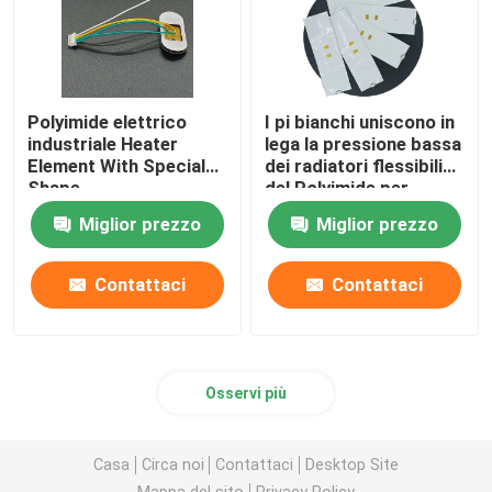
Polyimide elettrico
I pi bianchi uniscono in
industriale Heater
lega la pressione bassa
Element With Special
dei radiatori flessibili
Shape
del Polyimide per
l'industriale di
Miglior prezzo
Miglior prezzo
estrazione mineraria di
energia
Contattaci
Contattaci
Osservi più
Casa
Circa noi
Contattaci
Desktop Site
Mappa del sito
Privacy Policy