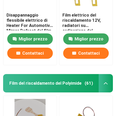
Disappannaggio
Film elettrico del
flessibile elettrico di
riscaldamento 12V,
Heater For Automotive
radiatori su
Mirror Defrost del film
ordinazione del
di pi
Polyimide per il
Miglior prezzo
Miglior prezzo
riscaldamento
automobilistico dello
specchio
Contattaci
Contattaci
Film del riscaldamento del Polyimide
(61)