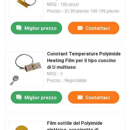
massaggiatore del collo
MOQ：100 pezzi
Prezzo：$1.30/pieces 100-199 pieces
Circa noi
Miglior prezzo
Contattaci
Giro della fabbrica
Controllo di qualità
Constant Temperature Polyimide
Heating Film per il tipo cuscino
di U multiuso
Notizie
MOQ：3
Prezzo：Negoziabile
Richieda una citazione
Miglior prezzo
Contattaci
Radiatore flessibile del film
Film sottile del Polyimide
Radiatore del film di pi
elettrico, cuscinetto di