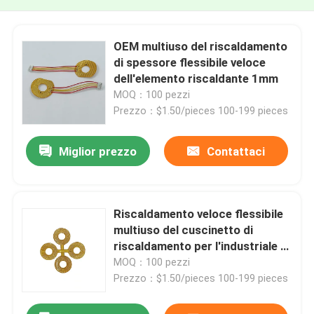
OEM multiuso del riscaldamento
di spessore flessibile veloce
dell'elemento riscaldante 1mm
MOQ：100 pezzi
Prezzo：$1.50/pieces 100-199 pieces
Miglior prezzo
Contattaci
Riscaldamento veloce flessibile
multiuso del cuscinetto di
riscaldamento per l'industriale di
estrazione mineraria di energia
MOQ：100 pezzi
Prezzo：$1.50/pieces 100-199 pieces