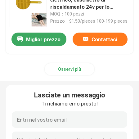
riscaldamento 24v per lo
scaldino multiuso
MOQ：100 pezzi
Film del riscaldamento del Polyimide
Prezzo：$1.50/pieces 100-199 pieces
Cuscinetto di riscaldamento flessibile
Miglior prezzo
Contattaci
Polyimide Heater Element
Osservi più
Radiatori su ordinazione del Polyimide
Lasciate un messaggio
Radiatore flessibile su ordinazione
Ti richiameremo presto!
Film del riscaldamento di Graphene
Film di riscaldamento elettrico