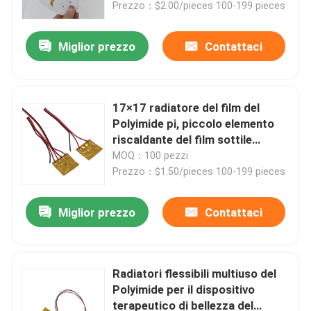
Prezzo：$2.00/pieces 100-199 pieces
Miglior prezzo
Contattaci
17×17 radiatore del film del
Polyimide pi, piccolo elemento
riscaldante del film sottile
multiuso
MOQ：100 pezzi
Prezzo：$1.50/pieces 100-199 pieces
Miglior prezzo
Contattaci
Casa
Prodotti
Radiatori flessibili multiuso del
Polyimide per il dispositivo
terapeutico di bellezza del
Video