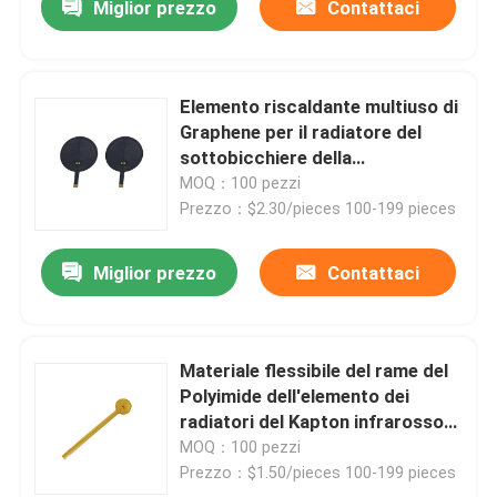
Miglior prezzo
Contattaci
Elemento riscaldante multiuso di
Graphene per il radiatore del
sottobicchiere della
moxibustione
MOQ：100 pezzi
Prezzo：$2.30/pieces 100-199 pieces
Miglior prezzo
Contattaci
Materiale flessibile del rame del
Polyimide dell'elemento dei
radiatori del Kapton infrarosso
multiuso
MOQ：100 pezzi
Prezzo：$1.50/pieces 100-199 pieces