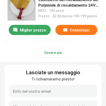
Polyimide di riscaldamento 24V
per il cuscino a forma di U
MOQ：100 pezzi
Film del riscaldamento del Polyimide
Prezzo：$2.20/pieces 100-199 pieces
Cuscinetto di riscaldamento flessibile
Miglior prezzo
Contattaci
Polyimide Heater Element
Osservi più
Radiatori su ordinazione del Polyimide
Lasciate un messaggio
Radiatore flessibile su ordinazione
Ti richiameremo presto!
Film del riscaldamento di Graphene
Film di riscaldamento elettrico