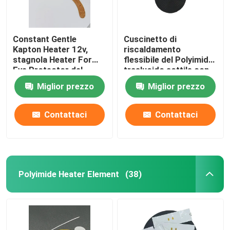
Constant Gentle
Cuscinetto di
Kapton Heater 12v,
riscaldamento
stagnola Heater For
flessibile del Polyimide
Eye Protector del
traslucido sottile con
Polyimide
controllo della
Miglior prezzo
Miglior prezzo
temperatura accurato
Contattaci
Contattaci
Polyimide Heater Element
(38)