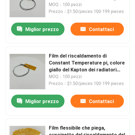
MOQ：100 pezzi
Prezzo：$1.50/pieces 100-199 pieces
Circa noi
Miglior prezzo
Contattaci
Giro della fabbrica
Controllo di qualità
Film del riscaldamento di
Constant Temperature pi, colore
giallo del Kapton dei radiatori
Notizie
flessibili del Polyimide
MOQ：100 pezzi
Prezzo：$1.50/pieces 100-199 pieces
Richieda una citazione
Miglior prezzo
Contattaci
Radiatore flessibile del film
Film flessibile che piega,
Radiatore del film di pi
cuscinetto del riscaldamento del