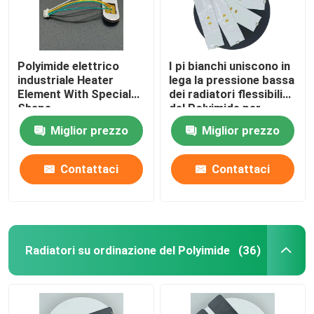
Polyimide elettrico
I pi bianchi uniscono in
industriale Heater
lega la pressione bassa
Element With Special
dei radiatori flessibili
Shape
del Polyimide per
l'industriale di
Miglior prezzo
Miglior prezzo
estrazione mineraria di
energia
Contattaci
Contattaci
Radiatori su ordinazione del Polyimide
(36)