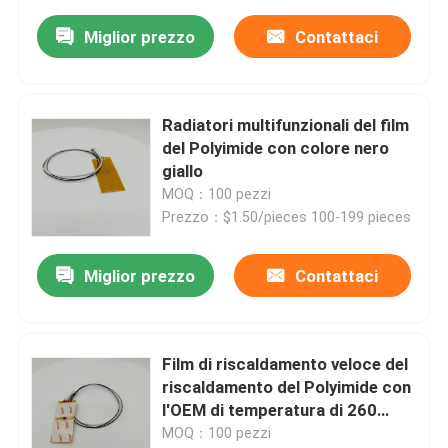
Miglior prezzo
Contattaci
Radiatori multifunzionali del film
del Polyimide con colore nero
giallo
MOQ：100 pezzi
Prezzo：$1.50/pieces 100-199 pieces
Miglior prezzo
Contattaci
Film di riscaldamento veloce del
riscaldamento del Polyimide con
l'OEM di temperatura di 260
gradi
MOQ：100 pezzi