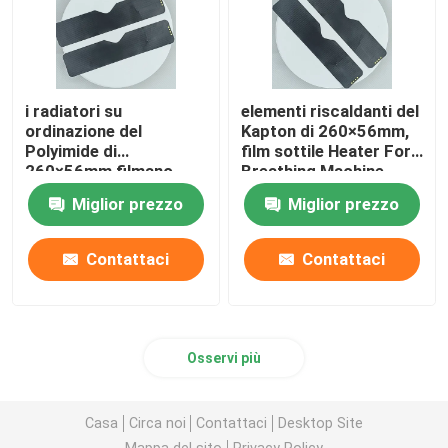
i radiatori su
elementi riscaldanti del
ordinazione del
Kapton di 260×56mm,
Polyimide di
film sottile Heater For
260×56mm filmano
Breathing Machine
sottile per la macchina
Miglior prezzo
Miglior prezzo
respirante
Contattaci
Contattaci
Osservi più
Casa
Circa noi
Contattaci
Desktop Site
Mappa del sito
Privacy Policy