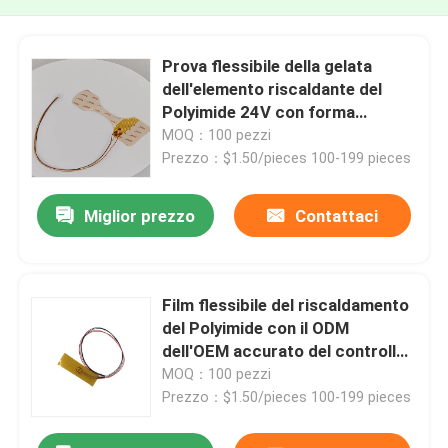
Prova flessibile della gelata
dell'elemento riscaldante del
Polyimide 24V con forma
speciale
MOQ：100 pezzi
Prezzo：$1.50/pieces 100-199 pieces
Miglior prezzo
Contattaci
Film flessibile del riscaldamento
del Polyimide con il ODM
dell'OEM accurato del controllo
della temperatura
MOQ：100 pezzi
Prezzo：$1.50/pieces 100-199 pieces