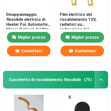
Disappannaggio
Film elettrico del
flessibile elettrico di
riscaldamento 12V,
Heater For Automotive
radiatori su
Mirror Defrost del film
ordinazione del
di pi
Polyimide per il
Miglior prezzo
Miglior prezzo
riscaldamento
automobilistico dello
specchio
Contattaci
Contattaci
Cuscinetto di riscaldamento flessibile
(75)