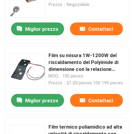
poliamide Soluzione di
Prezzo：Negoziabile
riscaldamento affidabile
Circa noi
Miglior prezzo
Contattaci
Giro della fabbrica
Controllo di qualità
Film su misura 1W-1200W del
riscaldamento del Polyimide di
dimensione con la relazione
Notizie
sull'esperimento del macchinario
MOQ：100 pieces
Prezzo：$1.20/pieces 100-199 pieces
Richieda una citazione
Miglior prezzo
Contattaci
Radiatore flessibile del film
Film termico poliamidico ad alta
Radiatore del film di pi
velocità di riscaldamento con