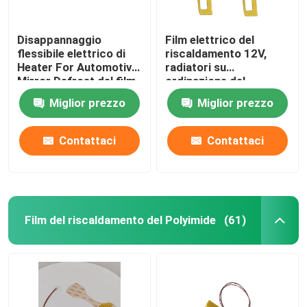
Disappannaggio
Film elettrico del
flessibile elettrico di
riscaldamento 12V,
Heater For Automotive
radiatori su
Mirror Defrost del film
ordinazione del
di pi
Polyimide per il
Miglior prezzo
Miglior prezzo
riscaldamento
automobilistico dello
specchio
Contattaci
Contattaci
Film del riscaldamento del Polyimide
(61)