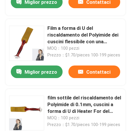
Miglior prezzo
Contattaci
Film a forma di U del
riscaldamento del Polyimide dei
cuscini flessibile con una
temperatura di 260 gradi
MOQ：100 pezzi
regolabile
Prezzo：$1.70/pieces 100-199 pieces
Miglior prezzo
Contattaci
film sottile del riscaldamento del
Polyimide di 0.1mm, cuscini a
forma di U di Heater For del
Kapton su ordinazione flessibile
MOQ：100 pezzi
Prezzo：$1.70/pieces 100-199 pieces