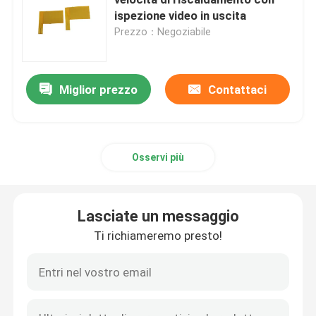
ispezione video in uscita
Prezzo：Negoziabile
Film del riscaldamento del Polyimide
Cuscinetto di riscaldamento flessibile
Miglior prezzo
Contattaci
Polyimide Heater Element
Osservi più
Radiatori su ordinazione del Polyimide
Lasciate un messaggio
Radiatore flessibile su ordinazione
Ti richiameremo presto!
Film del riscaldamento di Graphene
Film di riscaldamento elettrico