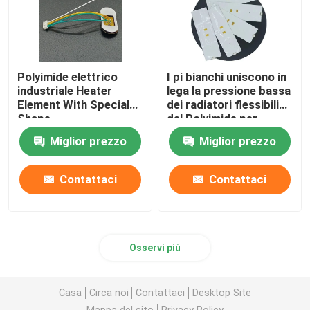
Polyimide elettrico
I pi bianchi uniscono in
industriale Heater
lega la pressione bassa
Element With Special
dei radiatori flessibili
Shape
del Polyimide per
l'industriale di
Miglior prezzo
Miglior prezzo
estrazione mineraria di
energia
Contattaci
Contattaci
Osservi più
Casa
Circa noi
Contattaci
Desktop Site
Mappa del sito
Privacy Policy