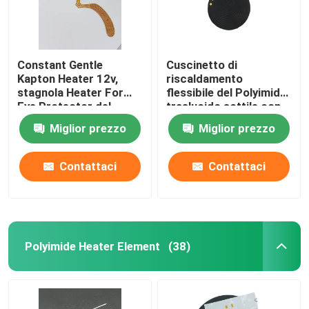
Constant Gentle
Cuscinetto di
Kapton Heater 12v,
riscaldamento
stagnola Heater For
flessibile del Polyimide
Eye Protector del
traslucido sottile con
Polyimide
controllo della
Miglior prezzo
Miglior prezzo
temperatura accurato
Contattaci
Contattaci
Polyimide Heater Element
(38)