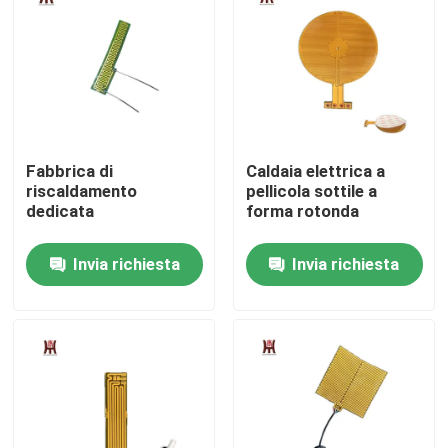
Circa noi
Giro della fabbrica
Fabbrica di
Caldaia elettrica a
Controllo di qualità
riscaldamento
pellicola sottile a
dedicata
forma rotonda
Notizie
Invia richiesta
Invia richiesta
Richieda una citazione
Radiatore flessibile del film
Radiatore del film di pi