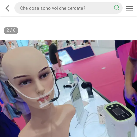
2
/
6