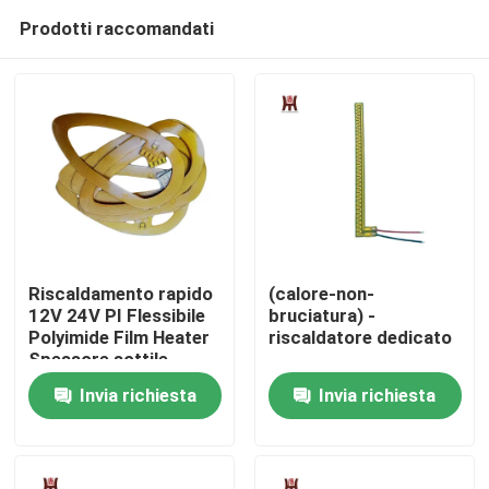
Prodotti raccomandati
Riscaldamento rapido
(calore-non-
12V 24V PI Flessibile
bruciatura) -
Polyimide Film Heater
riscaldatore dedicato
Casa
Spessore sottile
elemento
Invia richiesta
Invia richiesta
Prodotti
Video