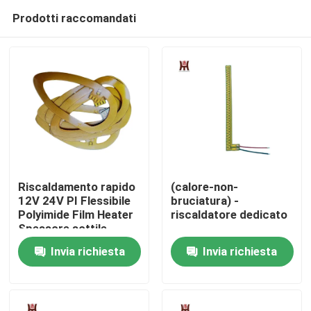
Prodotti raccomandati
Riscaldamento rapido
(calore-non-
12V 24V PI Flessibile
bruciatura) -
Polyimide Film Heater
riscaldatore dedicato
Casa
Spessore sottile
elemento
Invia richiesta
Invia richiesta
Prodotti
Video