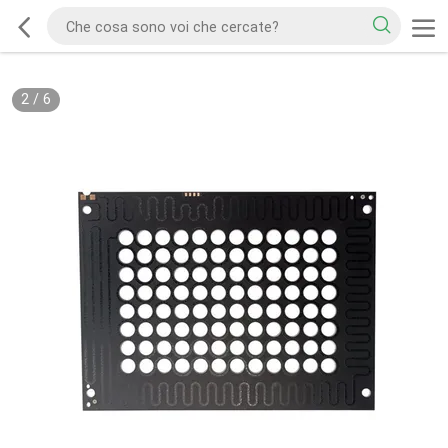
2
/
6