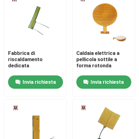
Circa noi
Giro della fabbrica
Fabbrica di
Caldaia elettrica a
Controllo di qualità
riscaldamento
pellicola sottile a
dedicata
forma rotonda
Notizie
Invia richiesta
Invia richiesta
Richieda una citazione
Radiatore flessibile del film
Radiatore del film di pi