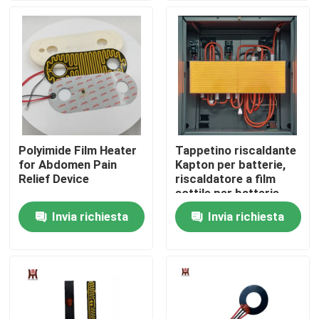
Circa noi
Giro della fabbrica
Controllo di qualità
Polyimide Film Heater
Tappetino riscaldante
for Abdomen Pain
Kapton per batterie,
Notizie
Relief Device
riscaldatore a film
sottile per batterie,
soluzione di
Invia richiesta
Invia richiesta
Richieda una citazione
riscaldamento
flessibile per batterie
di alimentazione
Radiatore flessibile del film
Radiatore del film di pi