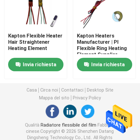
Film del riscaldamento del Polyimide
Kapton Flexible Heater
Kapton Heaters
Cuscinetto di riscaldamento flessibile
Hair Straightener
Manufacturer | PI
Heating Element
Flexible Ring Heating
Element Supplier
Polyimide Heater Element
Invia richiesta
Invia richiesta
Radiatori su ordinazione del Polyimide
Casa
Circa noi
Contattaci
Desktop Site
Radiatore flessibile su ordinazione
Mappa del sito
Privacy Policy
Film del riscaldamento di Graphene
Qualità
Radiatore flessibile del film
Fabbrica
cinese.Copyright © 2026 Shenzhen Datang
Film di riscaldamento elettrico
Dingsheng Technology Co., Ltd.. All Rights