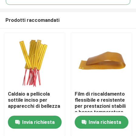
Prodotti raccomandati
Caldaio a pellicola
Film di riscaldamento
Casa
sottile inciso per
flessibile e resistente
apparecchi di bellezza
per prestazioni stabili
a bassa temperatura
Prodotti
Invia richiesta
Invia richiesta
Video