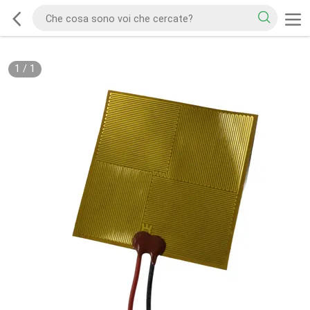
1
/
1