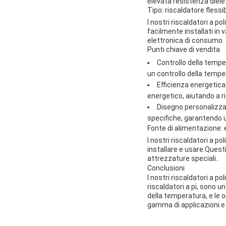
elevata resistenza dielet
Tipo: riscaldatore flessib
I nostri riscaldatori a p
facilmente installati in
elettronica di consumo.
Punti chiave di vendita
Controllo della tempe
un controllo della tempe
Efficienza energetica: 
energetico, aiutando a r
Disegno personalizzat
specifiche, garantendo u
Fonte di alimentazione: 
I nostri riscaldatori a p
installare e usare.Questi
attrezzature speciali..
Conclusioni
I nostri riscaldatori a p
riscaldatori a pi, sono u
della temperatura, e le 
gamma di applicazioni.e 