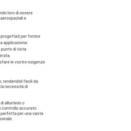
ndo loro di essere
 aerospaziali e
progettati per fornire
ra applicazione.
l punto di vista
erata.
sfare le vostre esigenze
, rendendoli facili da
 la necessità di
di alluminio o
to.controllo accurato
e perfetta per una vasta
sonale.