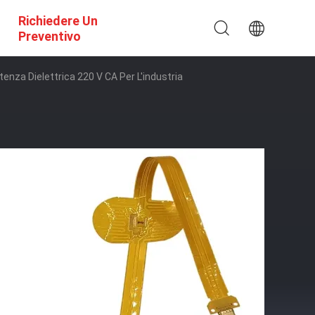
Richiedere Un
Preventivo
tenza Dielettrica 220 V CA Per L'industria