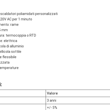
scaldatori poliamidati personalizzati
 220V AC per 1 minuto
amento: rame
,5 mm
ura: termocoppia o RTD
e: elettrica
ola di alluminio
llicola sottile
 flessibile
izzata
 temperature
:
Valore
3 anni
+/- 5%