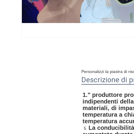
Personalizzi la piastra di r
Descrizione di p
1."
 produttore pro
indipendenti della
materiali, di impa
temperatura a chia
temperatura accur
La conducibilit
 5. 