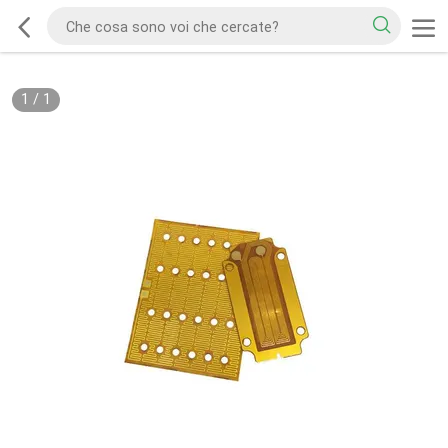
1
/
1