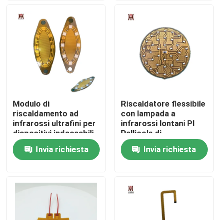
Circa noi
Giro della fabbrica
Controllo di qualità
Modulo di
Riscaldatore flessibile
riscaldamento ad
con lampada a
Notizie
infrarossi ultrafini per
infrarossi lontani PI
dispositivi indossabili
Pellicola di
intelligenti
riscaldamento con
Invia richiesta
Invia richiesta
Richieda una citazione
luce a infrarossi
lontani
Radiatore flessibile del film
Radiatore del film di pi