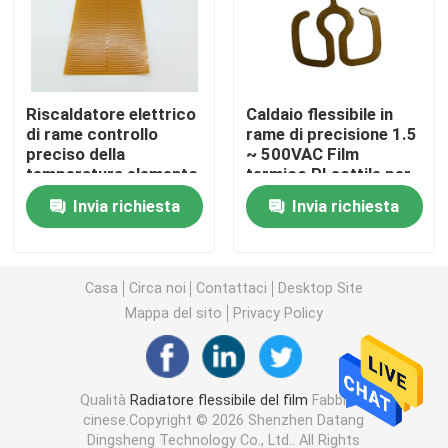
Film del riscaldamento del Polyimide
Riscaldatore elettrico
Caldaio flessibile in
Cuscinetto di riscaldamento flessibile
di rame controllo
rame di precisione 1.5
preciso della
~ 500VAC Film
temperatura elemento
termico PI sottile per
Polyimide Heater Element
di riscaldamento
un controllo preciso
Invia richiesta
Invia richiesta
flessibile
della temperatura
personalizzato
Radiatori su ordinazione del Polyimide
1W~1200W
Casa
Circa noi
Contattaci
Desktop Site
Radiatore flessibile su ordinazione
Mappa del sito
Privacy Policy
Film del riscaldamento di Graphene
Qualità
Radiatore flessibile del film
Fabbrica
cinese.Copyright © 2026 Shenzhen Datang
Film di riscaldamento elettrico
Dingsheng Technology Co., Ltd.. All Rights