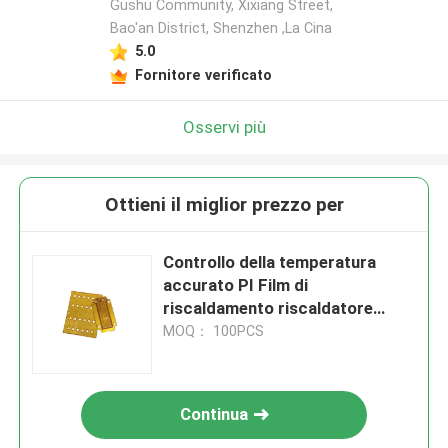
Gushu Community, Xixiang Street,
Bao'an District, Shenzhen ,La Cina
5.0
Fornitore verificato
Osservi più
Ottieni il miglior prezzo per
Controllo della temperatura
accurato PI Film di
riscaldamento riscaldatore
flessibile 1W~1200W per
MOQ： 100PCS
applicazioni personalizzate
Continua