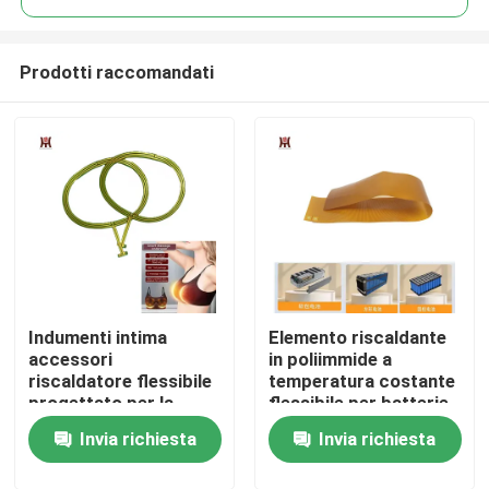
Prodotti raccomandati
Indumenti intima
Elemento riscaldante
Casa
accessori
in poliimmide a
riscaldatore flessibile
temperatura costante
progettato per la
flessibile per batterie
Prodotti
temperatura costante
di accumulo di energia
Invia richiesta
Invia richiesta
Indumenti intima
Video