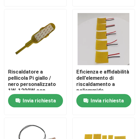
asciugatore per la
scatola di disinfezione
Circa noi
Giro della fabbrica
Controllo di qualità
Riscaldatore a
Eficienza e affidabilità
Notizie
pellicola Pi giallo /
dell'elemento di
nero personalizzato
riscaldamento a
1W-1200W con
poliammide
Richieda una citazione
controllo preciso della
Invia richiesta
Invia richiesta
temperatura
Radiatore flessibile del film
Radiatore del film di pi