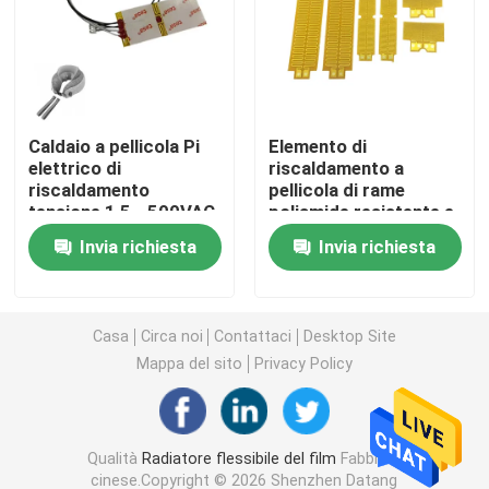
Film del riscaldamento del Polyimide
Cuscinetto di riscaldamento flessibile
Caldaio a pellicola Pi
Elemento di
elettrico di
riscaldamento a
riscaldamento
pellicola di rame
Polyimide Heater Element
tensione 1,5 - 500VAC
poliamide resistente e
efficiente per
Invia richiesta
Invia richiesta
applicazioni industriali
Radiatori su ordinazione del Polyimide
Radiatore flessibile su ordinazione
Casa
Circa noi
Contattaci
Desktop Site
Mappa del sito
Privacy Policy
Film del riscaldamento di Graphene
Qualità
Radiatore flessibile del film
Fabbrica
Film di riscaldamento elettrico
cinese.Copyright © 2026 Shenzhen Datang