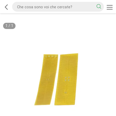
1
/
1