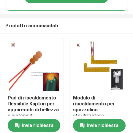
Prodotti raccomandati
Casa
Pad di riscaldamento
Modulo di
flessibile Kapton per
riscaldamento per
apparecchi di bellezza
spazzolino
Prodotti
e sistemi di
sterilizzatore
riscaldamento
spazzolino UV
Invia richiesta
Invia richiesta
elettrici per coppe
spazzolino da denti
Video