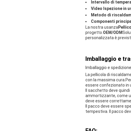
Intervallo di temper
Video Ispezione in u
Metodo di riscalda
Componenti principa
La nostra usanza
Pellic
progetto.
OEM/ODM
Solu
personalizzata è previst
Imballaggio e tr
Imballaggio e spedizione
La pellicola di riscaldam
con la massima cura.Per 
essere confezionato in u
Il sacchetto deve quindi 
ammortizzante, come una
deve essere correttament
Il pacco deve essere sped
tempestiva. Il pacco dev
FAQ: