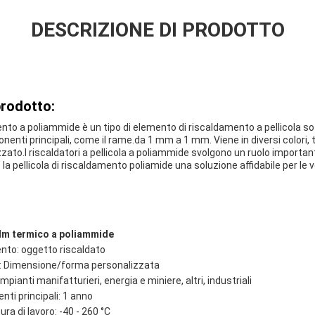
DESCRIZIONE DI PRODOTTO
prodotto:
ento a poliammide è un tipo di elemento di riscaldamento a pellicola sot
enti principali, come il rame.da 1 mm a 1 mm. Viene in diversi colori, tr
zato.I riscaldatori a pellicola a poliammide svolgono un ruolo import
 la pellicola di riscaldamento poliamide una soluzione affidabile per le
ilm termico a poliammide
nto: oggetto riscaldato
: Dimensione/forma personalizzata
Impianti manifatturieri, energia e miniere, altri, industriali
ti principali: 1 anno
ura di lavoro: -40 - 260 °C