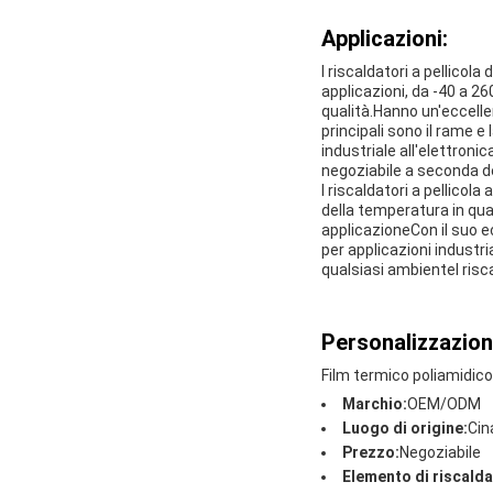
Applicazioni:
I riscaldatori a pellico
applicazioni, da -40 a 26
qualità.Hanno un'eccell
principali sono il rame e
industriale all'elettroni
negoziabile a seconda del
I riscaldatori a pellicol
della temperatura in qua
applicazioneCon il suo ec
per applicazioni industri
qualsiasi ambienteI risca
Personalizzazion
Film termico poliamidic
Marchio:
OEM/ODM
Luogo di origine:
Cin
Prezzo:
Negoziabile
Elemento di riscald