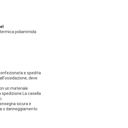
de
Il
la termica poliammida
 confezionata e spedita
all'ossidazione, deve
con un materiale
 spedizione.La casella
..
 consegna sicura e
dita o danneggiamento.