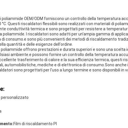
la di poliammide OEM/ODM forniscono un controllo della temperatura accu
0 °C. Questi riscaldatori flessibili sono realizzati con materiali di polia
ente conduttività termica e sono progettati per resistere a temperat
 la poliammide. I riscaldatori sono adatti per un'ampia gamma di applicaz
ca di consumo.e sono più convenienti dei metodi di riscaldamento tradiz
la quantità e delle esigenze dell'ordine.
a a poliammide offrono prestazioni e durata superiori e sono una scelta id
lsiasi ambiente.e possono fornire un controllo della temperatura accur
cellente trasferimento di calore e la sua efficienza termica, questi ri
ali, automobilistiche, mediche e di elettronica di consumo.Sono anche id
ldatori sono progettati per l'uso a lungo termine e sono disponibili in 
e:
o personalizzato
a
amento:
Film di riscaldamento PI