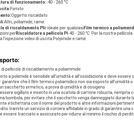
atura di funzionamento:
-40 - 260 °C
scita:
Fornito
mento:
Oggetto riscaldato
li:
Altri, poliamide, rame
ola di riscaldamento PI
è ideale per qualsiasi
Film termico a poliammi
zioni per
Riscaldatore a pellicola PI
-40 - 260 °C. Per la nostra pellico
a l'ispezione video di uscita.Polyimide e rame.
asporto:
 di pellicole di riscaldamento a poliammide
ento a poliimide è sensibile all'umidità e all'ossidazione e deve essere
garantire che il film termico poliamidico non sia esposto all'umidità o 
n sacchetto ermetico, a prova di umidità e di ossigeno.
essere sigillato e inserito in una scatola di cartone robusta, riempita 
 bombola, per evitare che il sacchetto venga danneggiato durante la
e etichettata con il nome del prodotto e altre informazioni pertinenti
ito tramite un servizio di corriere affidabile in grado di garantire una
e essere tracciato e assicurato per ridurre al minimo il rischio di per