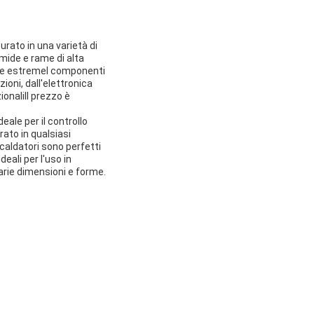
rato in una varietà di
mmide e rame di alta
ure estremeI componenti
ioni, dall'elettronica
ionaliIl prezzo è
eale per il controllo
ato in qualsiasi
scaldatori sono perfetti
eali per l'uso in
varie dimensioni e forme.