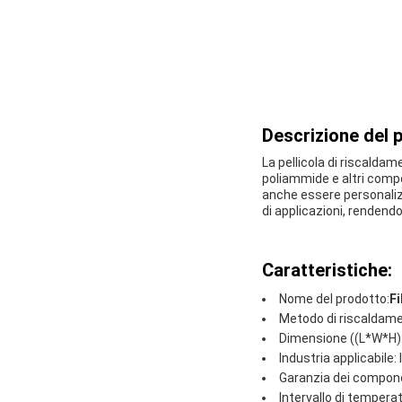
Descrizione del 
La pellicola di riscaldam
poliammide e altri compon
anche essere personaliz
di applicazioni, rendendo
Caratteristiche:
Nome del prodotto:
F
Metodo di riscaldame
Dimensione ((L*W*H)
Industria applicabile: 
Garanzia dei componen
Intervallo di temperat