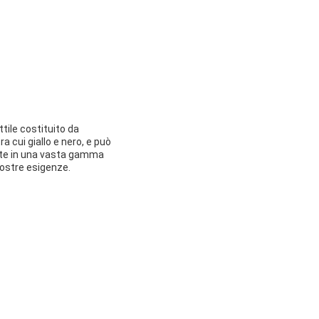
tile costituito da
a cui giallo e nero, e può
ante in una vasta gamma
 vostre esigenze.