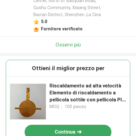
Center, north of Baoyuan Road,
Gushu Community, Xixiang Street,
Bao'an District, Shenzhen ,La Cina
5.0
Fornitore verificato
Osservi più
Ottieni il miglior prezzo per
Riscaldamento ad alta velocità
Elemento di riscaldamento a
pellicola sottile con pellicola PI
0.1 mm - 1 mm Personalizzato
MOQ： 100 pieces
Continua