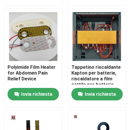
Circa noi
Giro della fabbrica
Controllo di qualità
Polyimide Film Heater
Tappetino riscaldante
Notizie
for Abdomen Pain
Kapton per batterie,
Relief Device
riscaldatore a film
sottile per batterie,
Richieda una citazione
soluzione di
Invia richiesta
Invia richiesta
riscaldamento
flessibile per batterie
di alimentazione
Radiatore flessibile del film
Radiatore del film di pi