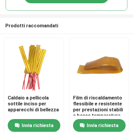
Prodotti raccomandati
Casa
Caldaio a pellicola
Film di riscaldamento
sottile inciso per
flessibile e resistente
apparecchi di bellezza
per prestazioni stabili
Prodotti
a bassa temperatura
Invia richiesta
Invia richiesta
Video