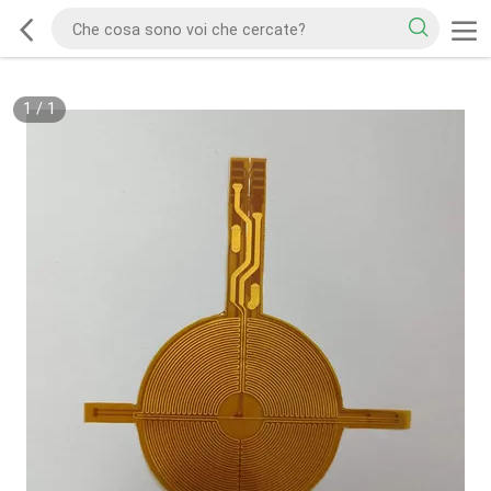
1
/
1