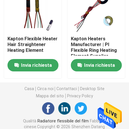
Film del riscaldamento del Polyimide
Cuscinetto di riscaldamento flessibile
Kapton Flexible Heater
Kapton Heaters
Hair Straightener
Manufacturer | PI
Heating Element
Flexible Ring Heating
Polyimide Heater Element
Element Supplier
Invia richiesta
Invia richiesta
Radiatori su ordinazione del Polyimide
Radiatore flessibile su ordinazione
Casa
Circa noi
Contattaci
Desktop Site
Mappa del sito
Privacy Policy
Film del riscaldamento di Graphene
Qualità
Radiatore flessibile del film
Fabbrica
Film di riscaldamento elettrico
cinese.Copyright © 2026 Shenzhen Datang