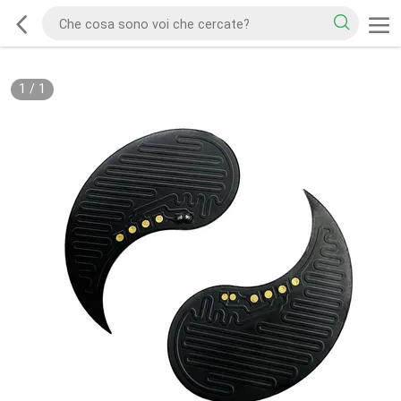
1
/
1