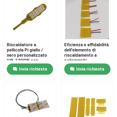
Circa noi
Giro della fabbrica
Riscaldatore a
Eficienza e affidabilità
Controllo di qualità
pellicola Pi giallo /
dell'elemento di
nero personalizzato
riscaldamento a
1W-1200W con
poliammide
Notizie
controllo preciso della
Invia richiesta
Invia richiesta
temperatura
Richieda una citazione
Radiatore flessibile del film
Radiatore del film di pi