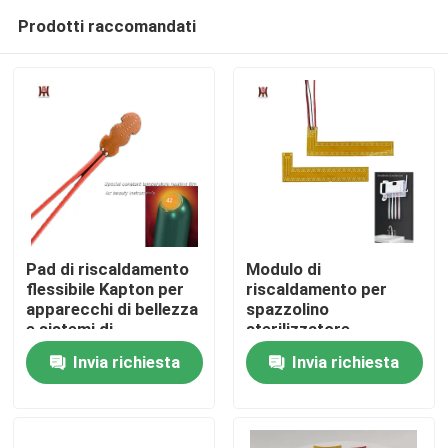
Prodotti raccomandati
Pad di riscaldamento
Modulo di
flessibile Kapton per
riscaldamento per
apparecchi di bellezza
spazzolino
Casa
e sistemi di
sterilizzatore
riscaldamento
spazzolino UV
Invia richiesta
Invia richiesta
elettrici per coppe
spazzolino da denti
Prodotti
asciugatore per la
scatola di disinfezione
Video