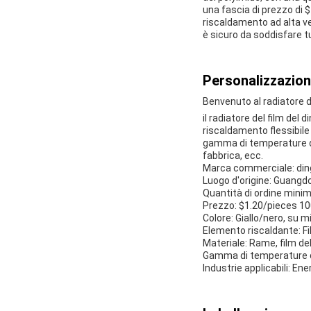
una fascia di prezzo di $1
riscaldamento ad alta ve
è sicuro da soddisfare t
Personalizzazion
Benvenuto al radiatore d
il radiatore del film del 
riscaldamento flessibile
gamma di temperature di 
fabbrica, ecc.
Marca commerciale: din
Luogo d'origine: Guangd
Quantità di ordine minim
Prezzo: $1.20/pieces 10
Colore: Giallo/nero, su m
Elemento riscaldante: Fi
Materiale: Rame, film de
Gamma di temperature di
Industrie applicabili: En