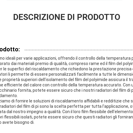
DESCRIZIONE DI PRODOTTO
rodotto:
 sono ideali per varie applicazioni, offrendo il controllo della temperatura
rato dai materiali premio di qualità, compreso rame ed il film del polyi
per le superfici del riscaldamento che richiedono la prestazione precisa e
diatori li permette di essere personalizzati facilmente a tutte le dimen
e proprietà superiori dell'isolamento del film del polyimide assicura il t
one efficiente del calore con controllo della temperatura accurato. Con 
hinario fornita, potete essere sicuro che i nostri radiatori del film di 
aldamento.
ziamo di fornire le soluzioni di riscaldamento affidabili e redditizie ch
ri radiatori del film di pi sono la scelta perfetta per tutta l'applicazione,
a dal nostro impegno a qualità. Con il loro film flessibile dell'elemento
ri flessibili isolati, potete essere sicuro che questi radiatori gli forniran
 avete bisogno di.