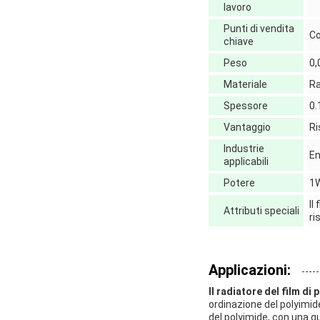
lavoro
Punti di vendita
Co
chiave
Peso
0
Materiale
Ra
Spessore
0
Vantaggio
Ri
Industrie
En
applicabili
Potere
1
Il
Attributi speciali
ri
Applicazioni:
Il radiatore del film di p
ordinazione del polyimide
del polyimide, con una qu