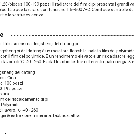
.20/pieces 100-199 pezzi. Il radiatore del film di pi presenta i grandi va
locità e può lavorare con tensione 1.5~500VAC. Con il suo controllo de
utte le vostre esigenze.
e:
el film su misura dingsheng del datang pi
dingsheng pi del datang è un radiatore flessibile isolato film del polyimide
 con il film del polyimide. È un rendimento elevato e un riscaldatore le
lavoro di ℃ -40 - 260. È adatto ad industrie differenti quali energia & 
gsheng del datang
ong, Cina
o: 100 pezzi
0-199 pezzi
isura
lm del riscaldamento di pi
l Polyimide
 lavoro: ℃ -40 - 260
ergia & estrazione mineraria, fabbrica, altra