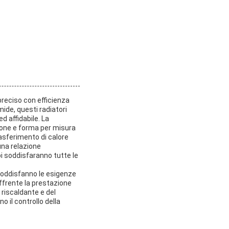
 preciso con efficienza
mide, questi radiatori
d affidabile. La
sione e forma per misura
rasferimento di calore
una relazione
pi soddisfaranno tutte le
e soddisfanno le esigenze
 offrente la prestazione
 riscaldante e del
no il controllo della