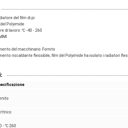
atore del film di pi
 del Polyimide
 di lavoro: ℃ -40 - 260
AMMI
mento del macchinario: Fornito
ento riscaldante flessibile, film del Polyimide ha isolato i radiatori fless
:
ecificazione
rnito
ettrico
0 - ℃ 260