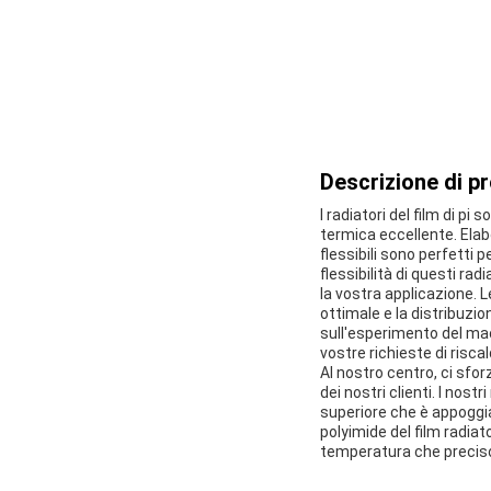
Descrizione di p
I radiatori del film di pi
termica eccellente. Elabo
flessibili sono perfetti 
flessibilità di questi ra
la vostra applicazione. L
ottimale e la distribuzi
sull'esperimento del macc
vostre richieste di risc
Al nostro centro, ci sfor
dei nostri clienti. I nost
superiore che è appoggiat
polyimide del film radiato
temperatura che preciso