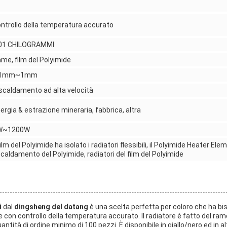
ntrollo della temperatura accurato
,01 CHILOGRAMMI
me, film del Polyimide
.1mm~1mm
scaldamento ad alta velocità
ergia & estrazione mineraria, fabbrica, altra
W~1200W
 film del Polyimide ha isolato i radiatori flessibili, il Polyimide Heater Eleme
scaldamento del Polyimide, radiatori del film del Polyimide
i
dal
dingsheng del datang
è una scelta perfetta per coloro che ha bi
 con controllo della temperatura accurato. Il radiatore è fatto del rame 
antità di ordine minimo di 100 pezzi. È disponibile in giallo/nero ed in al