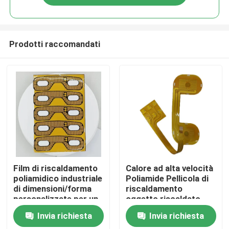
Prodotti raccomandati
Casa
Film di riscaldamento
Calore ad alta velocità
poliamidico industriale
Poliamide Pellicola di
di dimensioni/forma
riscaldamento
Prodotti
personalizzate per un
oggetto riscaldato
riscaldamento
per massaggiatore
Invia richiesta
Invia richiesta
efficiente 1,5-500VAC
oculare
Video