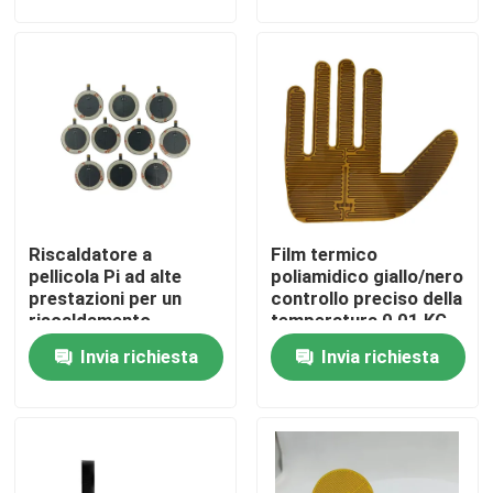
Circa noi
Giro della fabbrica
Controllo di qualità
Riscaldatore a
Film termico
Notizie
pellicola Pi ad alte
poliamidico giallo/nero
prestazioni per un
controllo preciso della
riscaldamento
temperatura 0,01 KG
Richieda una citazione
elettrico efficiente
Invia richiesta
Invia richiesta
Radiatore flessibile del film
Radiatore del film di pi