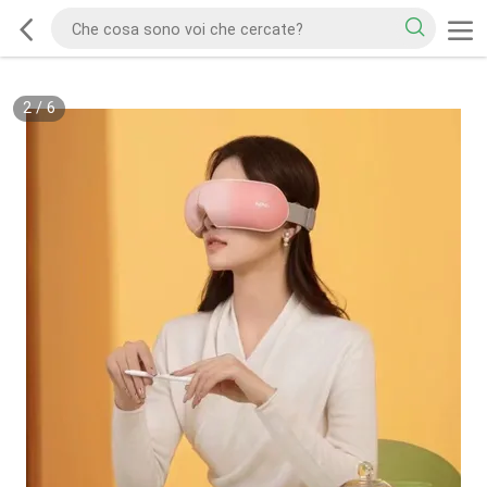
2
/
6