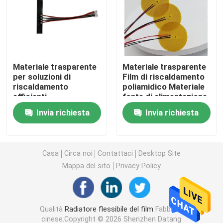
Film del riscaldamento del Polyimide
Cuscinetto di riscaldamento flessibile
Materiale trasparente
Materiale trasparente
per soluzioni di
Film di riscaldamento
riscaldamento
poliamidico Materiale
Polyimide Heater Element
efficienti
fonte di alimentazione
elettrica di rame
Invia richiesta
Invia richiesta
Radiatori su ordinazione del Polyimide
Radiatore flessibile su ordinazione
Casa
Circa noi
Contattaci
Desktop Site
Mappa del sito
Privacy Policy
Film del riscaldamento di Graphene
Qualità
Radiatore flessibile del film
Fabbrica
Film di riscaldamento elettrico
cinese.Copyright © 2026 Shenzhen Datang