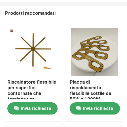
Prodotti raccomandati
Riscaldatore flessibile
Placca di
per superfici
riscaldamento
Casa
contornate che
flessibile sottile da
fornisce una
50W a 1000W
distribuzione del
Spessore 0,1 mm a 1
Prodotti
Invia richiesta
Invia richiesta
calore su misura
mm
Video