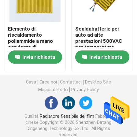
Film del riscaldamento del Polyimide
Elemento di
Scaldabatterie per
riscaldamento
auto ad alte
Cuscinetto di riscaldamento flessibile
poliammide a mano
prestazioni 500VAC
con fonte di
per temperature
alimentazione
estreme
Polyimide Heater Element
Invia richiesta
Invia richiesta
elettrica
Radiatori su ordinazione del Polyimide
Casa
Circa noi
Contattaci
Desktop Site
Mappa del sito
Privacy Policy
Radiatore flessibile su ordinazione
Film del riscaldamento di Graphene
Qualità
Radiatore flessibile del film
Fabbrica
cinese.Copyright © 2026 Shenzhen Datang
Dingsheng Technology Co., Ltd.. All Rights
Film di riscaldamento elettrico
Reserved.