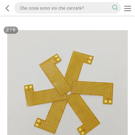
2
/
6