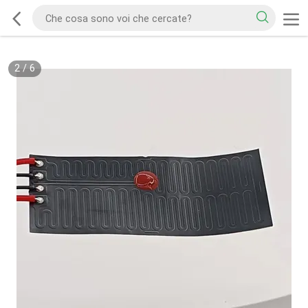
2
/
6