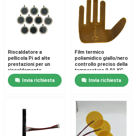
Circa noi
Giro della fabbrica
Riscaldatore a
Film termico
Controllo di qualità
pellicola Pi ad alte
poliamidico giallo/nero
prestazioni per un
controllo preciso della
riscaldamento
temperatura 0,01 KG
Notizie
elettrico efficiente
Invia richiesta
Invia richiesta
Richieda una citazione
Radiatore flessibile del film
Radiatore del film di pi