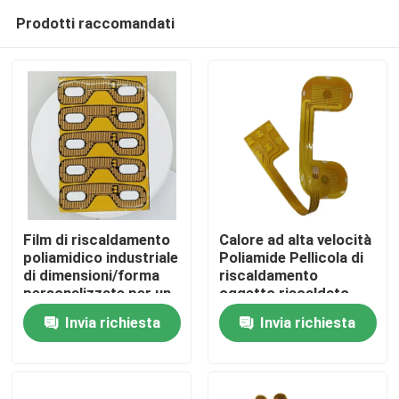
Prodotti raccomandati
Film di riscaldamento
Calore ad alta velocità
poliamidico industriale
Poliamide Pellicola di
di dimensioni/forma
riscaldamento
Casa
personalizzate per un
oggetto riscaldato
riscaldamento
per massaggiatore
Invia richiesta
Invia richiesta
efficiente 1,5-500VAC
oculare
Prodotti
Video