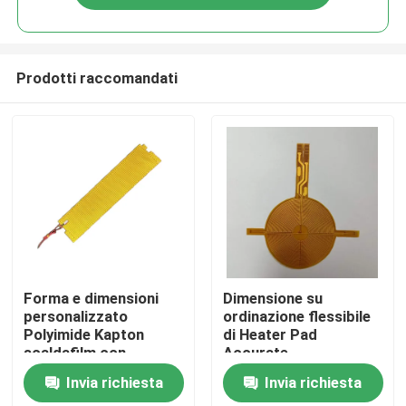
Prodotti raccomandati
Casa
Forma e dimensioni
Dimensione su
personalizzato
ordinazione flessibile
Polyimide Kapton
di Heater Pad
Prodotti
scaldafilm con
Accurate
adesivo 3M
Temperature Control
Invia richiesta
Invia richiesta
del Polyimide
Video