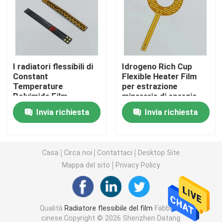
Film del riscaldamento del Polyimide
Cuscinetto di riscaldamento flessibile
I radiatori flessibili di
Idrogeno Rich Cup
Constant
Flexible Heater Film
Temperature
per estrazione
Polyimide Heater Element
Polyimide Film
mineraria di energia
Insulated
multiuso
Invia richiesta
Invia richiesta
impermeabilizzano lo
Radiatori su ordinazione del Polyimide
spessore di 0.1mm
Radiatore flessibile su ordinazione
Casa
Circa noi
Contattaci
Desktop Site
Mappa del sito
Privacy Policy
Film del riscaldamento di Graphene
Qualità
Radiatore flessibile del film
Fabbrica
Film di riscaldamento elettrico
cinese.Copyright © 2026 Shenzhen Datang