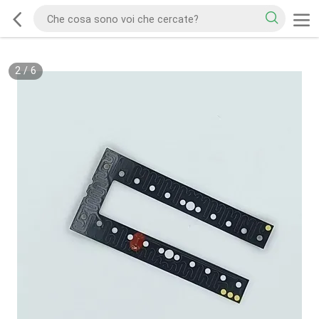
2
/
6