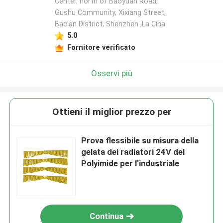
Center, north of Baoyuan Road,
Gushu Community, Xixiang Street,
Bao'an District, Shenzhen ,La Cina
5.0
Fornitore verificato
Osservi più
Ottieni il miglior prezzo per
Prova flessibile su misura della
gelata dei radiatori 24V del
Polyimide per l'industriale
Continua