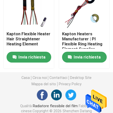
Film del riscaldamento del Polyimide
Cuscinetto di riscaldamento flessibile
Kapton Flexible Heater
Kapton Heaters
Hair Straightener
Manufacturer | PI
Heating Element
Flexible Ring Heating
Polyimide Heater Element
Element Supplier
Invia richiesta
Invia richiesta
Radiatori su ordinazione del Polyimide
Radiatore flessibile su ordinazione
Casa
Circa noi
Contattaci
Desktop Site
Mappa del sito
Privacy Policy
Film del riscaldamento di Graphene
Qualità
Radiatore flessibile del film
Fabbrica
Film di riscaldamento elettrico
cinese.Copyright © 2026 Shenzhen Datang