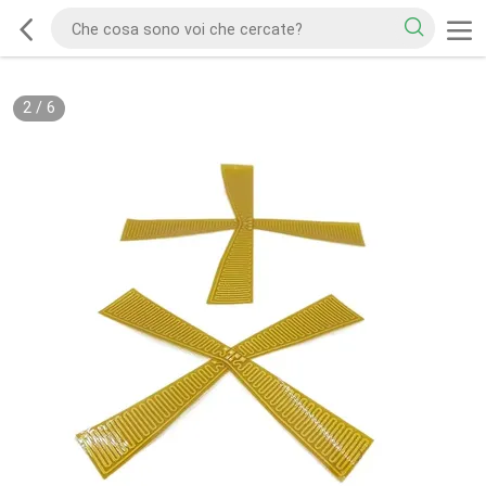
2
/
6