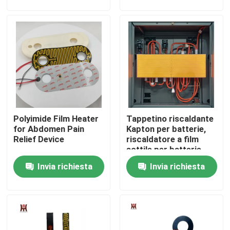
Circa noi
Giro della fabbrica
Controllo di qualità
Polyimide Film Heater
Tappetino riscaldante
Notizie
for Abdomen Pain
Kapton per batterie,
Relief Device
riscaldatore a film
sottile per batterie,
Richieda una citazione
soluzione di
Invia richiesta
Invia richiesta
riscaldamento
flessibile per batterie
di alimentazione
Radiatore flessibile del film
Radiatore del film di pi