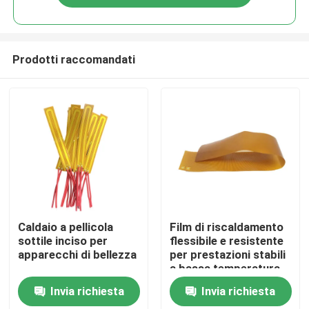
Prodotti raccomandati
Casa
Caldaio a pellicola
Film di riscaldamento
sottile inciso per
flessibile e resistente
apparecchi di bellezza
per prestazioni stabili
Prodotti
a bassa temperatura
Invia richiesta
Invia richiesta
Video